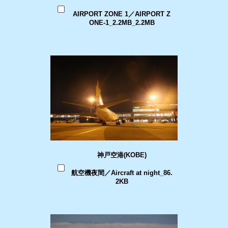
AIRPORT ZONE 1／AIRPORT Z
ONE-1_2.2MB_2.2MB
神戸空港(KOBE)
航空機夜間／Aircraft at night_86.
2KB